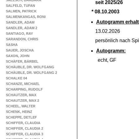
SALESCH, BARBARA
seit 2025/26
SALFELD, TUFAN
* 08.10.2003
SALMEN, PATRICK
SALMENKANGAS, RONI
Autogramm erhalt
SANDLER, ADAM
SANDLER, ADAM 2
13.02.2026
SANTIAGO, RAY
SARANDON, CHRIS
persönlich nach Spie
SASHA
Autogramm:
SAUER, JOSCHA
SAXON, JOHN
echt, GF
SCHÄFER, BÄRBEL
SCHÄUBLE, DR. WOLFGANG
SCHÄUBLE, DR. WOLFGANG 2
SCHALKE 04
SCHANZE, MICHAEL
SCHARPING, RUDOLF
SCHAUTZER, MAX
SCHAUTZER, MAX 2
SCHEEL, WALTER
SCHENK, HEINZ
SCHEPPE, DETLEF
SCHIFFER, CLAUDIA
SCHIFFER, CLAUDIA 2
SCHIFFER, CLAUDIA 3