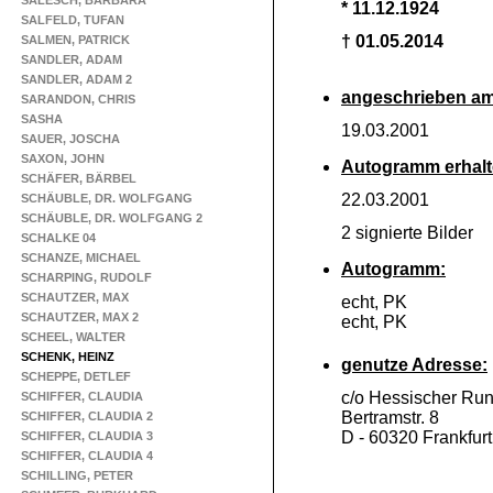
SALESCH, BARBARA
* 11.12.1924
SALFELD, TUFAN
† 01.05.2014
SALMEN, PATRICK
SANDLER, ADAM
SANDLER, ADAM 2
angeschrieben am
SARANDON, CHRIS
SASHA
19.03.2001
SAUER, JOSCHA
SAXON, JOHN
Autogramm erhalt
SCHÄFER, BÄRBEL
22.03.2001
SCHÄUBLE, DR. WOLFGANG
SCHÄUBLE, DR. WOLFGANG 2
2 signierte Bilder
SCHALKE 04
SCHANZE, MICHAEL
Autogramm:
SCHARPING, RUDOLF
SCHAUTZER, MAX
echt, PK
SCHAUTZER, MAX 2
echt, PK
SCHEEL, WALTER
SCHENK, HEINZ
genutze Adresse:
SCHEPPE, DETLEF
c/o Hessischer Ru
SCHIFFER, CLAUDIA
Bertramstr. 8
SCHIFFER, CLAUDIA 2
D -
60320 Frankfurt
SCHIFFER, CLAUDIA 3
SCHIFFER, CLAUDIA 4
SCHILLING, PETER