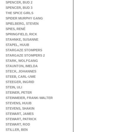
SPENCER, BUD 2
SPENCER, BUD 3
THE SPICE GIRLS
SPIDER MURPHY GANG
SPIELBERG, STEVEN
SPIES, RENÉ
SPRINGFIELD, RICK
STAHNKE, SUSANNE
STAPEL, HUUB
STARGAZE STOMPERS
STARGAZE STOMPERS 2
STARK, WOLFGANG
STAUNTON, IMELDA
STECK, JOHANNES
STEEB, CARL-UWE
STEEGER, INGRID
STEIN, ULI
STEINER, PETER
STEINMEIER, FRANK-WALTER
STEVENS, HUUB
STEVENS, SHAKIN
STEWART, JAMES
STEWART, PATRICK
STEWART, ROD
STILLER, BEN