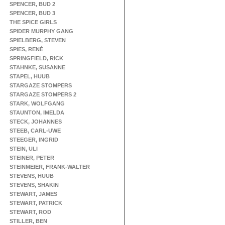
SPENCER, BUD 2
SPENCER, BUD 3
THE SPICE GIRLS
SPIDER MURPHY GANG
SPIELBERG, STEVEN
SPIES, RENÉ
SPRINGFIELD, RICK
STAHNKE, SUSANNE
STAPEL, HUUB
STARGAZE STOMPERS
STARGAZE STOMPERS 2
STARK, WOLFGANG
STAUNTON, IMELDA
STECK, JOHANNES
STEEB, CARL-UWE
STEEGER, INGRID
STEIN, ULI
STEINER, PETER
STEINMEIER, FRANK-WALTER
STEVENS, HUUB
STEVENS, SHAKIN
STEWART, JAMES
STEWART, PATRICK
STEWART, ROD
STILLER, BEN