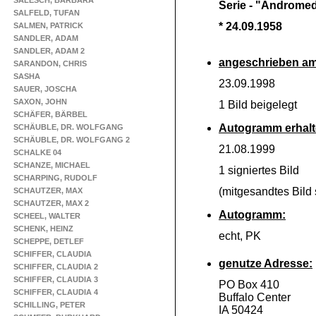
SALESCH, BARBARA
Serie -
"Andromed
SALFELD, TUFAN
* 24.09.1958
SALMEN, PATRICK
SANDLER, ADAM
SANDLER, ADAM 2
angeschrieben am
SARANDON, CHRIS
SASHA
23.09.1998
SAUER, JOSCHA
SAXON, JOHN
1 Bild beigelegt
SCHÄFER, BÄRBEL
Autogramm erhalt
SCHÄUBLE, DR. WOLFGANG
SCHÄUBLE, DR. WOLFGANG 2
21.08.1999
SCHALKE 04
SCHANZE, MICHAEL
1 signiertes Bild
SCHARPING, RUDOLF
(mitgesandtes Bild s
SCHAUTZER, MAX
SCHAUTZER, MAX 2
Autogramm:
SCHEEL, WALTER
SCHENK, HEINZ
echt, PK
SCHEPPE, DETLEF
SCHIFFER, CLAUDIA
genutze Adresse:
SCHIFFER, CLAUDIA 2
SCHIFFER, CLAUDIA 3
PO Box 410
SCHIFFER, CLAUDIA 4
Buffalo Center
SCHILLING, PETER
IA 50424