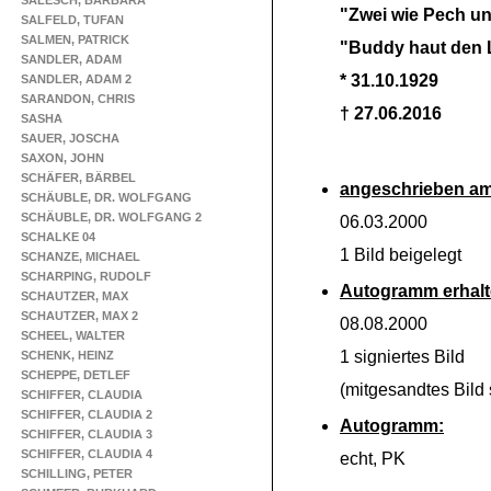
SALESCH, BARBARA
"Zwei wie Pech u
SALFELD, TUFAN
SALMEN, PATRICK
"Buddy haut den 
SANDLER, ADAM
* 31.10.1929
SANDLER, ADAM 2
SARANDON, CHRIS
† 27.06.2016
SASHA
SAUER, JOSCHA
SAXON, JOHN
SCHÄFER, BÄRBEL
angeschrieben am
SCHÄUBLE, DR. WOLFGANG
SCHÄUBLE, DR. WOLFGANG 2
06.03.2000
SCHALKE 04
1 Bild beigelegt
SCHANZE, MICHAEL
SCHARPING, RUDOLF
Autogramm erhalt
SCHAUTZER, MAX
SCHAUTZER, MAX 2
08.08.2000
SCHEEL, WALTER
1 signiertes Bild
SCHENK, HEINZ
SCHEPPE, DETLEF
(mitgesandtes Bild s
SCHIFFER, CLAUDIA
SCHIFFER, CLAUDIA 2
Autogramm:
SCHIFFER, CLAUDIA 3
SCHIFFER, CLAUDIA 4
echt, PK
SCHILLING, PETER