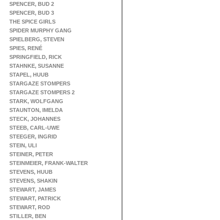
SPENCER, BUD 2
SPENCER, BUD 3
THE SPICE GIRLS
SPIDER MURPHY GANG
SPIELBERG, STEVEN
SPIES, RENÉ
SPRINGFIELD, RICK
STAHNKE, SUSANNE
STAPEL, HUUB
STARGAZE STOMPERS
STARGAZE STOMPERS 2
STARK, WOLFGANG
STAUNTON, IMELDA
STECK, JOHANNES
STEEB, CARL-UWE
STEEGER, INGRID
STEIN, ULI
STEINER, PETER
STEINMEIER, FRANK-WALTER
STEVENS, HUUB
STEVENS, SHAKIN
STEWART, JAMES
STEWART, PATRICK
STEWART, ROD
STILLER, BEN