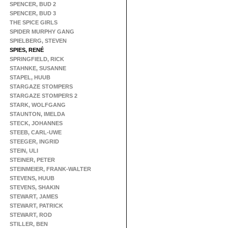
SPENCER, BUD 2
SPENCER, BUD 3
THE SPICE GIRLS
SPIDER MURPHY GANG
SPIELBERG, STEVEN
SPIES, RENÉ
SPRINGFIELD, RICK
STAHNKE, SUSANNE
STAPEL, HUUB
STARGAZE STOMPERS
STARGAZE STOMPERS 2
STARK, WOLFGANG
STAUNTON, IMELDA
STECK, JOHANNES
STEEB, CARL-UWE
STEEGER, INGRID
STEIN, ULI
STEINER, PETER
STEINMEIER, FRANK-WALTER
STEVENS, HUUB
STEVENS, SHAKIN
STEWART, JAMES
STEWART, PATRICK
STEWART, ROD
STILLER, BEN