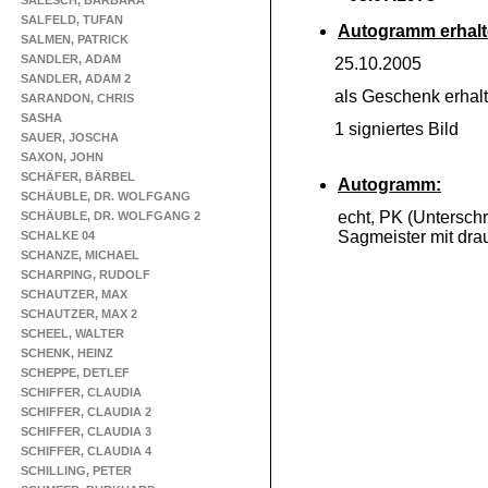
SALESCH, BARBARA
SALFELD, TUFAN
Autogramm erhalt
SALMEN, PATRICK
SANDLER, ADAM
25.10.2005
SANDLER, ADAM 2
als Geschenk erhal
SARANDON, CHRIS
SASHA
1 signiertes Bild
SAUER, JOSCHA
SAXON, JOHN
SCHÄFER, BÄRBEL
Autogramm:
SCHÄUBLE, DR. WOLFGANG
echt, PK (Unterschr
SCHÄUBLE, DR. WOLFGANG 2
Sagmeister mit drau
SCHALKE 04
SCHANZE, MICHAEL
SCHARPING, RUDOLF
SCHAUTZER, MAX
SCHAUTZER, MAX 2
SCHEEL, WALTER
SCHENK, HEINZ
SCHEPPE, DETLEF
SCHIFFER, CLAUDIA
SCHIFFER, CLAUDIA 2
SCHIFFER, CLAUDIA 3
SCHIFFER, CLAUDIA 4
SCHILLING, PETER