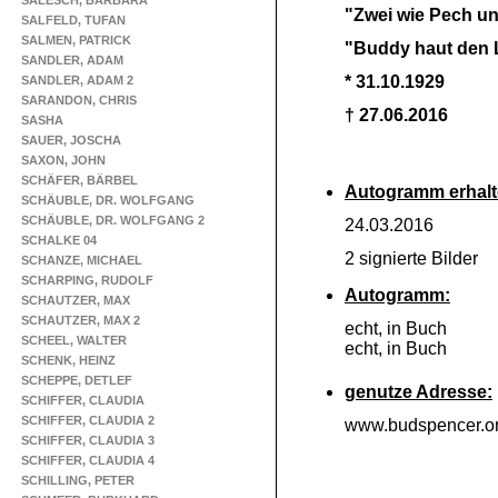
SALESCH, BARBARA
"Zwei wie Pech u
SALFELD, TUFAN
SALMEN, PATRICK
"Buddy haut den 
SANDLER, ADAM
* 31.10.1929
SANDLER, ADAM 2
SARANDON, CHRIS
† 27.06.2016
SASHA
SAUER, JOSCHA
SAXON, JOHN
SCHÄFER, BÄRBEL
Autogramm erhalt
SCHÄUBLE, DR. WOLFGANG
SCHÄUBLE, DR. WOLFGANG 2
24.03.2016
SCHALKE 04
2 signierte Bilder
SCHANZE, MICHAEL
SCHARPING, RUDOLF
Autogramm:
SCHAUTZER, MAX
SCHAUTZER, MAX 2
echt, in Buch
SCHEEL, WALTER
echt, in Buch
SCHENK, HEINZ
SCHEPPE, DETLEF
genutze Adresse:
SCHIFFER, CLAUDIA
SCHIFFER, CLAUDIA 2
www.budspencer.o
SCHIFFER, CLAUDIA 3
SCHIFFER, CLAUDIA 4
SCHILLING, PETER