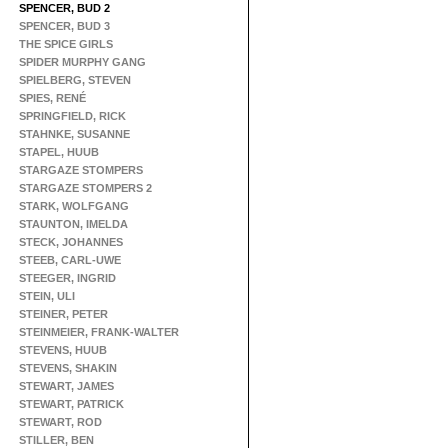
SPENCER, BUD 2
SPENCER, BUD 3
THE SPICE GIRLS
SPIDER MURPHY GANG
SPIELBERG, STEVEN
SPIES, RENÉ
SPRINGFIELD, RICK
STAHNKE, SUSANNE
STAPEL, HUUB
STARGAZE STOMPERS
STARGAZE STOMPERS 2
STARK, WOLFGANG
STAUNTON, IMELDA
STECK, JOHANNES
STEEB, CARL-UWE
STEEGER, INGRID
STEIN, ULI
STEINER, PETER
STEINMEIER, FRANK-WALTER
STEVENS, HUUB
STEVENS, SHAKIN
STEWART, JAMES
STEWART, PATRICK
STEWART, ROD
STILLER, BEN