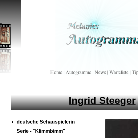
Home
|
Autogramme
|
News
|
Warteliste
|
Ti
Ingrid Steeger
deutsche Schauspielerin
Serie -
"Klimmbimm"