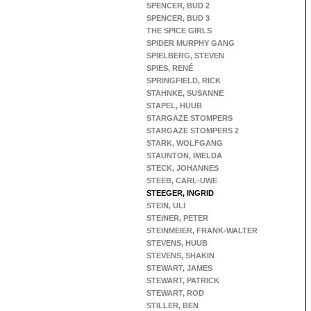
SPENCER, BUD 2
SPENCER, BUD 3
THE SPICE GIRLS
SPIDER MURPHY GANG
SPIELBERG, STEVEN
SPIES, RENÉ
SPRINGFIELD, RICK
STAHNKE, SUSANNE
STAPEL, HUUB
STARGAZE STOMPERS
STARGAZE STOMPERS 2
STARK, WOLFGANG
STAUNTON, IMELDA
STECK, JOHANNES
STEEB, CARL-UWE
STEEGER, INGRID
STEIN, ULI
STEINER, PETER
STEINMEIER, FRANK-WALTER
STEVENS, HUUB
STEVENS, SHAKIN
STEWART, JAMES
STEWART, PATRICK
STEWART, ROD
STILLER, BEN