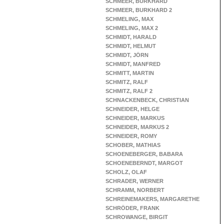
SCHMEER, BURKHARD
SCHMEER, BURKHARD 2
SCHMELING, MAX
SCHMELING, MAX 2
SCHMIDT, HARALD
SCHMIDT, HELMUT
SCHMIDT, JÖRN
SCHMIDT, MANFRED
SCHMITT, MARTIN
SCHMITZ, RALF
SCHMITZ, RALF 2
SCHNACKENBECK, CHRISTIAN
SCHNEIDER, HELGE
SCHNEIDER, MARKUS
SCHNEIDER, MARKUS 2
SCHNEIDER, ROMY
SCHOBER, MATHIAS
SCHOENEBERGER, BABARA
SCHOENEBERNDT, MARGOT
SCHOLZ, OLAF
SCHRADER, WERNER
SCHRAMM, NORBERT
SCHREINEMAKERS, MARGARETHE
SCHRÖDER, FRANK
SCHROWANGE, BIRGIT