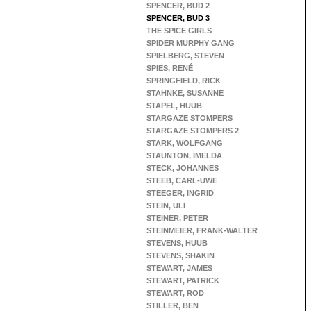
SPENCER, BUD 2
SPENCER, BUD 3
THE SPICE GIRLS
SPIDER MURPHY GANG
SPIELBERG, STEVEN
SPIES, RENÉ
SPRINGFIELD, RICK
STAHNKE, SUSANNE
STAPEL, HUUB
STARGAZE STOMPERS
STARGAZE STOMPERS 2
STARK, WOLFGANG
STAUNTON, IMELDA
STECK, JOHANNES
STEEB, CARL-UWE
STEEGER, INGRID
STEIN, ULI
STEINER, PETER
STEINMEIER, FRANK-WALTER
STEVENS, HUUB
STEVENS, SHAKIN
STEWART, JAMES
STEWART, PATRICK
STEWART, ROD
STILLER, BEN