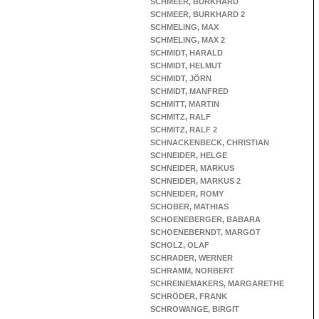
SCHMEER, BURKHARD
SCHMEER, BURKHARD 2
SCHMELING, MAX
SCHMELING, MAX 2
SCHMIDT, HARALD
SCHMIDT, HELMUT
SCHMIDT, JÖRN
SCHMIDT, MANFRED
SCHMITT, MARTIN
SCHMITZ, RALF
SCHMITZ, RALF 2
SCHNACKENBECK, CHRISTIAN
SCHNEIDER, HELGE
SCHNEIDER, MARKUS
SCHNEIDER, MARKUS 2
SCHNEIDER, ROMY
SCHOBER, MATHIAS
SCHOENEBERGER, BABARA
SCHOENEBERNDT, MARGOT
SCHOLZ, OLAF
SCHRADER, WERNER
SCHRAMM, NORBERT
SCHREINEMAKERS, MARGARETHE
SCHRÖDER, FRANK
SCHROWANGE, BIRGIT