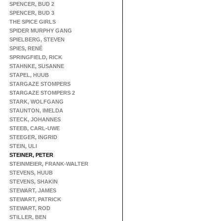
SPENCER, BUD 2
SPENCER, BUD 3
THE SPICE GIRLS
SPIDER MURPHY GANG
SPIELBERG, STEVEN
SPIES, RENÉ
SPRINGFIELD, RICK
STAHNKE, SUSANNE
STAPEL, HUUB
STARGAZE STOMPERS
STARGAZE STOMPERS 2
STARK, WOLFGANG
STAUNTON, IMELDA
STECK, JOHANNES
STEEB, CARL-UWE
STEEGER, INGRID
STEIN, ULI
STEINER, PETER
STEINMEIER, FRANK-WALTER
STEVENS, HUUB
STEVENS, SHAKIN
STEWART, JAMES
STEWART, PATRICK
STEWART, ROD
STILLER, BEN