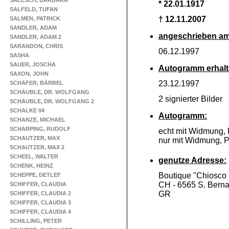
SALESCH, BARBARA
* 22.01.1917
SALFELD, TUFAN
† 12.11.2007
SALMEN, PATRICK
SANDLER, ADAM
angeschrieben am
SANDLER, ADAM 2
SARANDON, CHRIS
06.12.1997
SASHA
SAUER, JOSCHA
Autogramm erhalt
SAXON, JOHN
23.12.1997
SCHÄFER, BÄRBEL
SCHÄUBLE, DR. WOLFGANG
2 signierter Bilder
SCHÄUBLE, DR. WOLFGANG 2
SCHALKE 04
Autogramm:
SCHANZE, MICHAEL
SCHARPING, RUDOLF
echt mit Widmung,
SCHAUTZER, MAX
nur mit Widmung, 
SCHAUTZER, MAX 2
SCHEEL, WALTER
genutze Adresse:
SCHENK, HEINZ
Boutique "Chiosco
SCHEPPE, DETLEF
CH -
6565 S. Berna
SCHIFFER, CLAUDIA
GR
SCHIFFER, CLAUDIA 2
SCHIFFER, CLAUDIA 3
SCHIFFER, CLAUDIA 4
SCHILLING, PETER