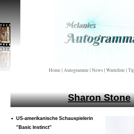
Home
|
Autogramme
|
News
|
Warteliste
|
Ti
Sharon Stone
US-
amerikanische Schauspielerin
"Basic Instinct"