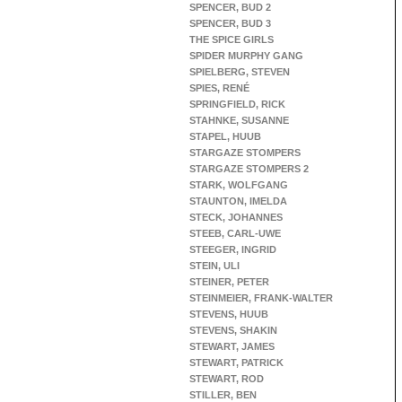
SPENCER, BUD 2
SPENCER, BUD 3
THE SPICE GIRLS
SPIDER MURPHY GANG
SPIELBERG, STEVEN
SPIES, RENÉ
SPRINGFIELD, RICK
STAHNKE, SUSANNE
STAPEL, HUUB
STARGAZE STOMPERS
STARGAZE STOMPERS 2
STARK, WOLFGANG
STAUNTON, IMELDA
STECK, JOHANNES
STEEB, CARL-UWE
STEEGER, INGRID
STEIN, ULI
STEINER, PETER
STEINMEIER, FRANK-WALTER
STEVENS, HUUB
STEVENS, SHAKIN
STEWART, JAMES
STEWART, PATRICK
STEWART, ROD
STILLER, BEN