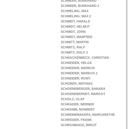
SCHMEER, BURKHARD
SCHMEER, BURKHARD 2
SCHMELING, MAX
SCHMELING, MAX 2
SCHMIDT, HARALD
SCHMIDT, HELMUT
SCHMIDT, JÖRN
SCHMIDT, MANFRED
SCHMITT, MARTIN
SCHMITZ, RALF
SCHMITZ, RALF 2
SCHNACKENBECK, CHRISTIAN
SCHNEIDER, HELGE
SCHNEIDER, MARKUS
SCHNEIDER, MARKUS 2
SCHNEIDER, ROMY
SCHOBER, MATHIAS
SCHOENEBERGER, BABARA
SCHOENEBERNDT, MARGOT
SCHOLZ, OLAF
SCHRADER, WERNER
SCHRAMM, NORBERT
SCHREINEMAKERS, MARGARETHE
SCHRÖDER, FRANK
SCHROWANGE, BIRGIT