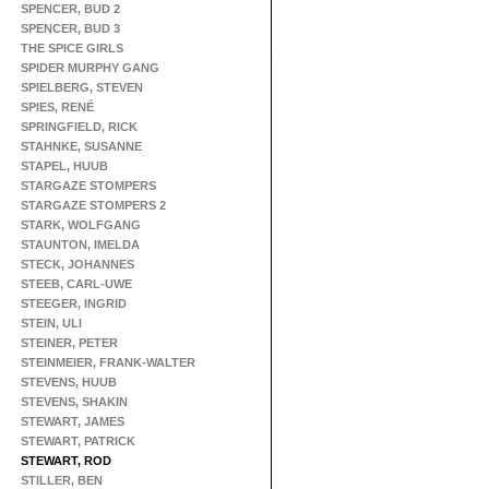
SPENCER, BUD 2
SPENCER, BUD 3
THE SPICE GIRLS
SPIDER MURPHY GANG
SPIELBERG, STEVEN
SPIES, RENÉ
SPRINGFIELD, RICK
STAHNKE, SUSANNE
STAPEL, HUUB
STARGAZE STOMPERS
STARGAZE STOMPERS 2
STARK, WOLFGANG
STAUNTON, IMELDA
STECK, JOHANNES
STEEB, CARL-UWE
STEEGER, INGRID
STEIN, ULI
STEINER, PETER
STEINMEIER, FRANK-WALTER
STEVENS, HUUB
STEVENS, SHAKIN
STEWART, JAMES
STEWART, PATRICK
STEWART, ROD
STILLER, BEN