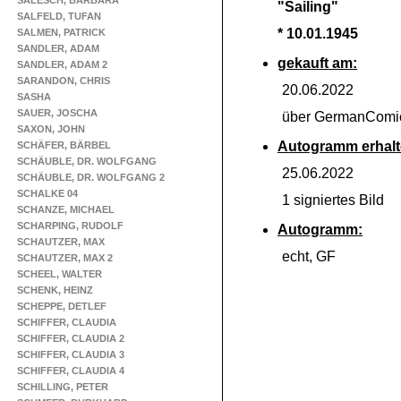
SALESCH, BARBARA
"Sailing"
SALFELD, TUFAN
* 10.01.1945
SALMEN, PATRICK
SANDLER, ADAM
gekauft am:
SANDLER, ADAM 2
SARANDON, CHRIS
20.06.2022
SASHA
SAUER, JOSCHA
über GermanComic
SAXON, JOHN
Autogramm erhalt
SCHÄFER, BÄRBEL
SCHÄUBLE, DR. WOLFGANG
25.06.2022
SCHÄUBLE, DR. WOLFGANG 2
SCHALKE 04
1 signiertes Bild
SCHANZE, MICHAEL
SCHARPING, RUDOLF
Autogramm:
SCHAUTZER, MAX
echt, GF
SCHAUTZER, MAX 2
SCHEEL, WALTER
SCHENK, HEINZ
SCHEPPE, DETLEF
SCHIFFER, CLAUDIA
SCHIFFER, CLAUDIA 2
SCHIFFER, CLAUDIA 3
SCHIFFER, CLAUDIA 4
SCHILLING, PETER