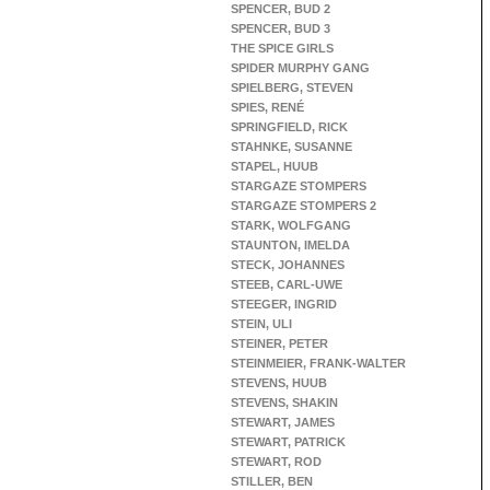
SPENCER, BUD 2
SPENCER, BUD 3
THE SPICE GIRLS
SPIDER MURPHY GANG
SPIELBERG, STEVEN
SPIES, RENÉ
SPRINGFIELD, RICK
STAHNKE, SUSANNE
STAPEL, HUUB
STARGAZE STOMPERS
STARGAZE STOMPERS 2
STARK, WOLFGANG
STAUNTON, IMELDA
STECK, JOHANNES
STEEB, CARL-UWE
STEEGER, INGRID
STEIN, ULI
STEINER, PETER
STEINMEIER, FRANK-WALTER
STEVENS, HUUB
STEVENS, SHAKIN
STEWART, JAMES
STEWART, PATRICK
STEWART, ROD
STILLER, BEN