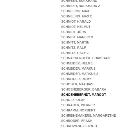
SCHMEER, BURKHARD
SCHMEER, BURKHARD 2
SCHMELING, MAX
SCHMELING, MAX 2
SCHMIDT, HARALD
SCHMIDT, HELMUT
SCHMIDT, JÖRN
SCHMIDT, MANFRED
SCHMITT, MARTIN
SCHMITZ, RALF
SCHMITZ, RALF 2
SCHNACKENBECK, CHRISTIAN
SCHNEIDER, HELGE
SCHNEIDER, MARKUS
SCHNEIDER, MARKUS 2
SCHNEIDER, ROMY
SCHOBER, MATHIAS
SCHOENEBERGER, BABARA
SCHOENEBERNDT, MARGOT
SCHOLZ, OLAF
SCHRADER, WERNER
SCHRAMM, NORBERT
SCHREINEMAKERS, MARGARETHE
SCHRÖDER, FRANK
SCHROWANGE, BIRGIT