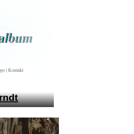
pps
|
Kontakt
rndt