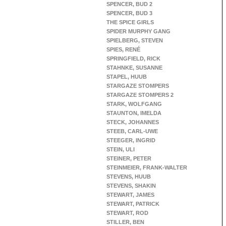
SPENCER, BUD 2
SPENCER, BUD 3
THE SPICE GIRLS
SPIDER MURPHY GANG
SPIELBERG, STEVEN
SPIES, RENÉ
SPRINGFIELD, RICK
STAHNKE, SUSANNE
STAPEL, HUUB
STARGAZE STOMPERS
STARGAZE STOMPERS 2
STARK, WOLFGANG
STAUNTON, IMELDA
STECK, JOHANNES
STEEB, CARL-UWE
STEEGER, INGRID
STEIN, ULI
STEINER, PETER
STEINMEIER, FRANK-WALTER
STEVENS, HUUB
STEVENS, SHAKIN
STEWART, JAMES
STEWART, PATRICK
STEWART, ROD
STILLER, BEN