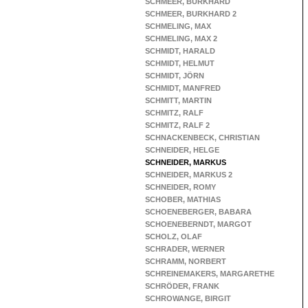
SCHMEER, BURKHARD
SCHMEER, BURKHARD 2
SCHMELING, MAX
SCHMELING, MAX 2
SCHMIDT, HARALD
SCHMIDT, HELMUT
SCHMIDT, JÖRN
SCHMIDT, MANFRED
SCHMITT, MARTIN
SCHMITZ, RALF
SCHMITZ, RALF 2
SCHNACKENBECK, CHRISTIAN
SCHNEIDER, HELGE
SCHNEIDER, MARKUS
SCHNEIDER, MARKUS 2
SCHNEIDER, ROMY
SCHOBER, MATHIAS
SCHOENEBERGER, BABARA
SCHOENEBERNDT, MARGOT
SCHOLZ, OLAF
SCHRADER, WERNER
SCHRAMM, NORBERT
SCHREINEMAKERS, MARGARETHE
SCHRÖDER, FRANK
SCHROWANGE, BIRGIT