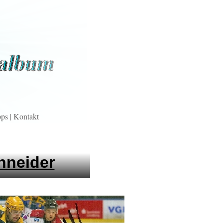
pps
|
Kontakt
hneider