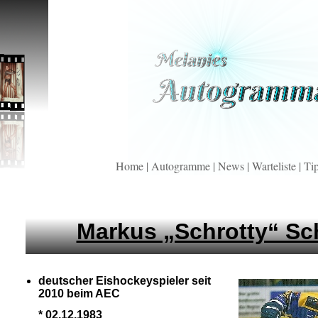
Home
|
Autogramme
|
News
|
Warteliste
|
Ti
Markus „Schrotty“ Sc
deutscher Eishockeyspieler seit
2010 beim AEC
* 02.12.1983