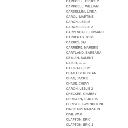
CAMPBELL, BRUCE 2
CAMPBELL, WILLIAM
CARDELLINI, LINDA
CAROL, MARTINE
CARON, LESLIE
CARON, LESLIE 2
CARPENDALE, HOWARD
CARRERAS, JOSÉ
CARREY, JIM
CARRIÉRE, MAREIKE
CARTLAND, BARBARA
CEYLAN, BÜLENT
CATCH, C. C.
CATTRALL, KIM
CHAGAEV, RUSLAN
CHAN, JACKIE
CHASE, CHEVY
CARON, LESLIE 2
CHECKER, CHUBBY
CHRISTEN, ILONA M.
CHRISTIE, GWENDOLINE
CINDY AUS MARZAHN
CIVIL WAR
CLAPTON, ERIC
CLAPTON, ERIC 2