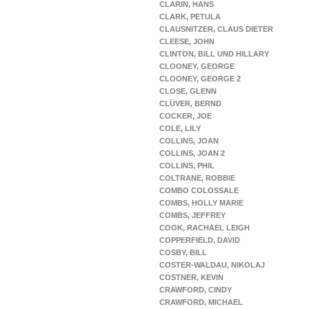
CLARIN, HANS
CLARK, PETULA
CLAUSNITZER, CLAUS DIETER
CLEESE, JOHN
CLINTON, BILL UND HILLARY
CLOONEY, GEORGE
CLOONEY, GEORGE 2
CLOSE, GLENN
CLÜVER, BERND
COCKER, JOE
COLE, LILY
COLLINS, JOAN
COLLINS, JOAN 2
COLLINS, PHIL
COLTRANE, ROBBIE
COMBO COLOSSALE
COMBS, HOLLY MARIE
COMBS, JEFFREY
COOK, RACHAEL LEIGH
COPPERFIELD, DAVID
COSBY, BILL
COSTER-WALDAU, NIKOLAJ
COSTNER, KEVIN
CRAWFORD, CINDY
CRAWFORD, MICHAEL