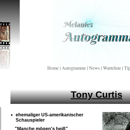
Home
|
Autogramme
|
News
|
Warteliste
|
Ti
Tony Curtis
ehemaliger US-
amerikanischer
Schauspieler
"Manche mögen's heiß"