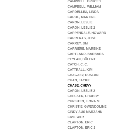
CAMPBELL, BRUCE 2
CAMPBELL, WILLIAM
CARDELLINI, LINDA
CAROL, MARTINE
CARON, LESLIE
CARON, LESLIE 2
CARPENDALE, HOWARD
CARRERAS, JOSÉ
CARREY, JIM
CARRIÉRE, MAREIKE
CARTLAND, BARBARA
CEYLAN, BÜLENT
CATCH, C. C.
CATTRALL, KIM
CHAGAEV, RUSLAN
CHAN, JACKIE
CHASE, CHEVY
CARON, LESLIE 2
CHECKER, CHUBBY
CHRISTEN, ILONA M.
CHRISTIE, GWENDOLINE
CINDY AUS MARZAHN
CIVIL WAR
CLAPTON, ERIC
CLAPTON, ERIC 2