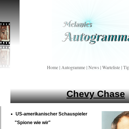
Home
|
Autogramme
|
News
|
Warteliste
|
Ti
Chevy Chase
US-
amerikanischer Schauspieler
"Spione wie wir"