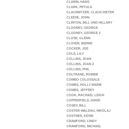
CLARIN, HANS
CLARK, PETULA
CLAUSNITZER, CLAUS DIETER
CLEESE, JOHN
CLINTON, BILL UND HILLARY
CLOONEY, GEORGE
CLOONEY, GEORGE 2
CLOSE, GLENN
CLÜVER, BERND
COCKER, JOE
COLE, LILY
COLLINS, JOAN
COLLINS, JOAN 2
COLLINS, PHIL
COLTRANE, ROBBIE
COMBO COLOSSALE
COMBS, HOLLY MARIE
COMBS, JEFFREY
COOK, RACHAEL LEIGH
COPPERFIELD, DAVID
COSBY, BILL
COSTER-WALDAU, NIKOLAJ
COSTNER, KEVIN
CRAWFORD, CINDY
CRAWFORD, MICHAEL