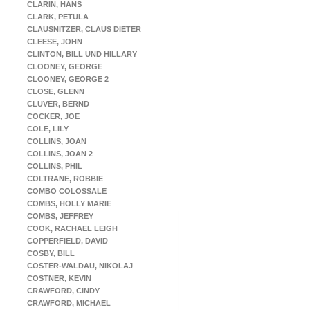
CLARIN, HANS
CLARK, PETULA
CLAUSNITZER, CLAUS DIETER
CLEESE, JOHN
CLINTON, BILL UND HILLARY
CLOONEY, GEORGE
CLOONEY, GEORGE 2
CLOSE, GLENN
CLÜVER, BERND
COCKER, JOE
COLE, LILY
COLLINS, JOAN
COLLINS, JOAN 2
COLLINS, PHIL
COLTRANE, ROBBIE
COMBO COLOSSALE
COMBS, HOLLY MARIE
COMBS, JEFFREY
COOK, RACHAEL LEIGH
COPPERFIELD, DAVID
COSBY, BILL
COSTER-WALDAU, NIKOLAJ
COSTNER, KEVIN
CRAWFORD, CINDY
CRAWFORD, MICHAEL