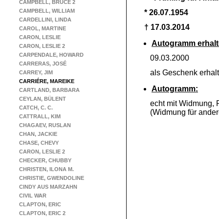
CAMPBELL, BRUCE 2
CAMPBELL, WILLIAM
* 26.07.1954
CARDELLINI, LINDA
† 17.03.2014
CAROL, MARTINE
CARON, LESLIE
Autogramm erhalt
CARON, LESLIE 2
CARPENDALE, HOWARD
09.03.2000
CARRERAS, JOSÉ
als Geschenk erha
CARREY, JIM
CARRIÉRE, MAREIKE
Autogramm:
CARTLAND, BARBARA
CEYLAN, BÜLENT
echt mit Widmung, 
CATCH, C. C.
(Widmung für ander
CATTRALL, KIM
CHAGAEV, RUSLAN
CHAN, JACKIE
CHASE, CHEVY
CARON, LESLIE 2
CHECKER, CHUBBY
CHRISTEN, ILONA M.
CHRISTIE, GWENDOLINE
CINDY AUS MARZAHN
CIVIL WAR
CLAPTON, ERIC
CLAPTON, ERIC 2