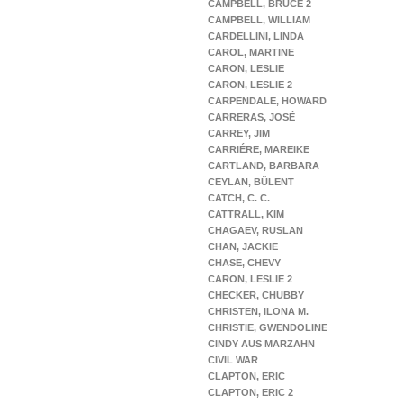
CAMPBELL, BRUCE 2
CAMPBELL, WILLIAM
CARDELLINI, LINDA
CAROL, MARTINE
CARON, LESLIE
CARON, LESLIE 2
CARPENDALE, HOWARD
CARRERAS, JOSÉ
CARREY, JIM
CARRIÉRE, MAREIKE
CARTLAND, BARBARA
CEYLAN, BÜLENT
CATCH, C. C.
CATTRALL, KIM
CHAGAEV, RUSLAN
CHAN, JACKIE
CHASE, CHEVY
CARON, LESLIE 2
CHECKER, CHUBBY
CHRISTEN, ILONA M.
CHRISTIE, GWENDOLINE
CINDY AUS MARZAHN
CIVIL WAR
CLAPTON, ERIC
CLAPTON, ERIC 2