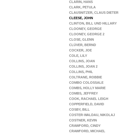
CLARIN, HANS
CLARK, PETULA
CLAUSNITZER, CLAUS DIETER
CLEESE, JOHN
CLINTON, BILL UND HILLARY
CLOONEY, GEORGE
CLOONEY, GEORGE 2
CLOSE, GLENN
CLÜVER, BERND
COCKER, JOE
COLE, LILY
COLLINS, JOAN
COLLINS, JOAN 2
COLLINS, PHIL
COLTRANE, ROBBIE
COMBO COLOSSALE
COMBS, HOLLY MARIE
COMBS, JEFFREY
COOK, RACHAEL LEIGH
COPPERFIELD, DAVID
COSBY, BILL
COSTER-WALDAU, NIKOLAJ
COSTNER, KEVIN
CRAWFORD, CINDY
CRAWFORD, MICHAEL