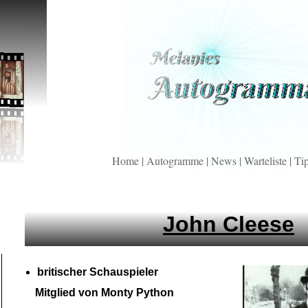
Home
|
Autogramme
|
News
|
Warteliste
|
Ti
John Cleese
britischer Schauspieler
Mitglied von Monty Python