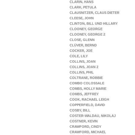
CLARIN, HANS
CLARK, PETULA
CLAUSNITZER, CLAUS DIETER
CLEESE, JOHN
CLINTON, BILL UND HILLARY
CLOONEY, GEORGE
CLOONEY, GEORGE 2
CLOSE, GLENN
CLÜVER, BERND
COCKER, JOE
COLE, LILY
COLLINS, JOAN
COLLINS, JOAN 2
COLLINS, PHIL
COLTRANE, ROBBIE
COMBO COLOSSALE
COMBS, HOLLY MARIE
COMBS, JEFFREY
COOK, RACHAEL LEIGH
COPPERFIELD, DAVID
COSBY, BILL
COSTER-WALDAU, NIKOLAJ
COSTNER, KEVIN
CRAWFORD, CINDY
CRAWFORD, MICHAEL