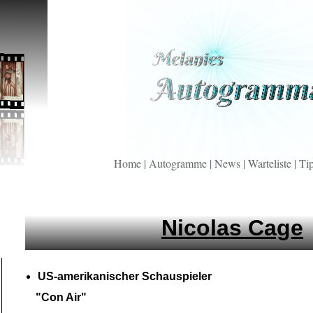
Home
|
Autogramme
|
News
|
Warteliste
|
Ti
Nicolas Cage
US-
amerikanischer Schauspieler
"Con Air"