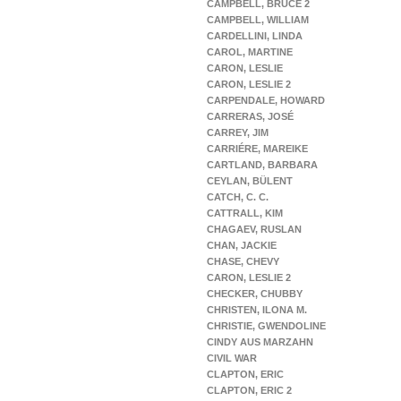
CAMPBELL, BRUCE 2
CAMPBELL, WILLIAM
CARDELLINI, LINDA
CAROL, MARTINE
CARON, LESLIE
CARON, LESLIE 2
CARPENDALE, HOWARD
CARRERAS, JOSÉ
CARREY, JIM
CARRIÉRE, MAREIKE
CARTLAND, BARBARA
CEYLAN, BÜLENT
CATCH, C. C.
CATTRALL, KIM
CHAGAEV, RUSLAN
CHAN, JACKIE
CHASE, CHEVY
CARON, LESLIE 2
CHECKER, CHUBBY
CHRISTEN, ILONA M.
CHRISTIE, GWENDOLINE
CINDY AUS MARZAHN
CIVIL WAR
CLAPTON, ERIC
CLAPTON, ERIC 2