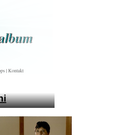
pps
|
Kontakt
ni