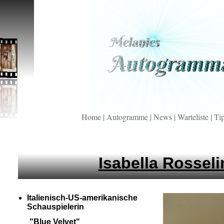
Home
|
Autogramme
|
News
|
Warteliste
|
Ti
Isabella Rosseli
Italienisch-
US-
amerikanische
Schauspielerin
"Blue Velvet"