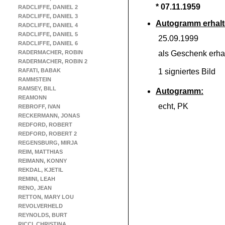
* 07.11.1959
RADCLIFFE, DANIEL 2
RADCLIFFE, DANIEL 3
Autogramm erhalt
RADCLIFFE, DANIEL 4
RADCLIFFE, DANIEL 5
25.09.1999
RADCLIFFE, DANIEL 6
RADERMACHER, ROBIN
als Geschenk erha
RADERMACHER, ROBIN 2
RAFATI, BABAK
1 signiertes Bild
RAMMSTEIN
RAMSEY, BILL
Autogramm:
REAMONN
echt, PK
REBROFF, IVAN
RECKERMANN, JONAS
REDFORD, ROBERT
REDFORD, ROBERT 2
REGENSBURG, MIRJA
REIM, MATTHIAS
REIMANN, KONNY
REKDAL, KJETIL
REMINI, LEAH
RENO, JEAN
RETTON, MARY LOU
REVOLVERHELD
REYNOLDS, BURT
RICCI, CHRISTINA