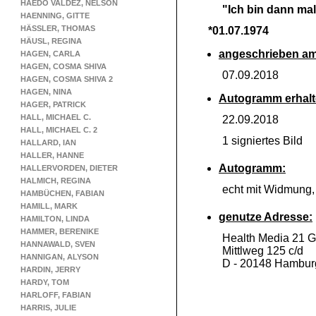
HAEDO VALDEZ, NELSON
"Ich bin dann ma
HAENNING, GITTE
HÄSSLER, THOMAS
*01.07.1974
HÄUSL, REGINA
angeschrieben am
HAGEN, CARLA
HAGEN, COSMA SHIVA
07.09.2018
HAGEN, COSMA SHIVA 2
HAGEN, NINA
Autogramm erhalt
HAGER, PATRICK
HALL, MICHAEL C.
22.09.2018
HALL, MICHAEL C. 2
1 signiertes Bild
HALLARD, IAN
HALLER, HANNE
Autogramm:
HALLERVORDEN, DIETER
HALMICH, REGINA
echt mit Widmung
HAMBÜCHEN, FABIAN
HAMILL, MARK
genutze Adresse:
HAMILTON, LINDA
HAMMER, BERENIKE
Health Media 21
HANNAWALD, SVEN
Mittlweg 125 c/d
HANNIGAN, ALYSON
D -
20148 Hambur
HARDIN, JERRY
HARDY, TOM
HARLOFF, FABIAN
HARRIS, JULIE