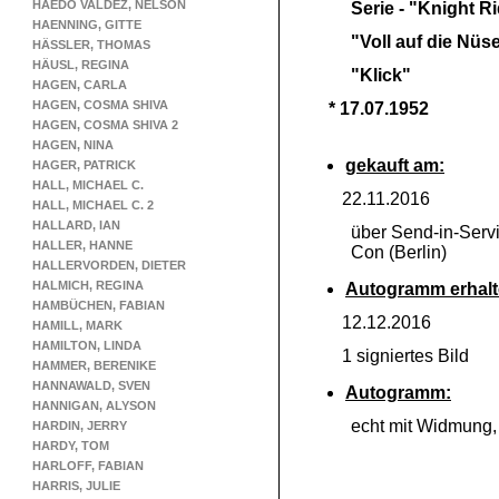
HAEDO VALDEZ, NELSON
Serie -
"Knight Ri
HAENNING, GITTE
"Voll auf die Nüs
HÄSSLER, THOMAS
HÄUSL, REGINA
"Klick"
HAGEN, CARLA
HAGEN, COSMA SHIVA
* 17.07.1952
HAGEN, COSMA SHIVA 2
HAGEN, NINA
gekauft am:
HAGER, PATRICK
HALL, MICHAEL C.
22.11.2016
HALL, MICHAEL C. 2
HALLARD, IAN
über Send-
in-
Serv
HALLER, HANNE
Con (Berlin)
HALLERVORDEN, DIETER
HALMICH, REGINA
Autogramm erhalt
HAMBÜCHEN, FABIAN
12.12.2016
HAMILL, MARK
HAMILTON, LINDA
1 signiertes Bild
HAMMER, BERENIKE
HANNAWALD, SVEN
Autogramm:
HANNIGAN, ALYSON
echt mit Widmung
HARDIN, JERRY
HARDY, TOM
HARLOFF, FABIAN
HARRIS, JULIE