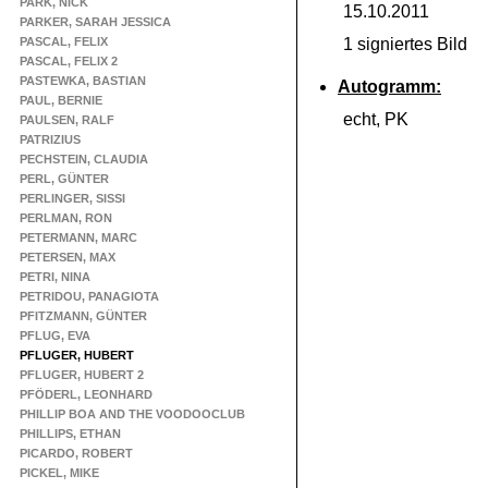
PARK, NICK
15.10.2011
PARKER, SARAH JESSICA
PASCAL, FELIX
1 signiertes Bild
PASCAL, FELIX 2
PASTEWKA, BASTIAN
Autogramm:
PAUL, BERNIE
echt, PK
PAULSEN, RALF
PATRIZIUS
PECHSTEIN, CLAUDIA
PERL, GÜNTER
PERLINGER, SISSI
PERLMAN, RON
PETERMANN, MARC
PETERSEN, MAX
PETRI, NINA
PETRIDOU, PANAGIOTA
PFITZMANN, GÜNTER
PFLUG, EVA
PFLUGER, HUBERT
PFLUGER, HUBERT 2
PFÖDERL, LEONHARD
PHILLIP BOA AND THE VOODOOCLUB
PHILLIPS, ETHAN
PICARDO, ROBERT
PICKEL, MIKE