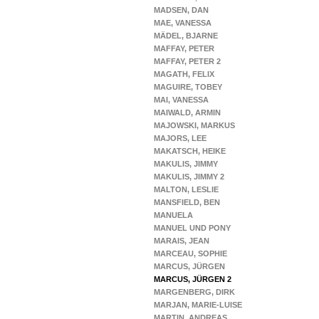
MADSEN, DAN
MAE, VANESSA
MÄDEL, BJARNE
MAFFAY, PETER
MAFFAY, PETER 2
MAGATH, FELIX
MAGUIRE, TOBEY
MAI, VANESSA
MAIWALD, ARMIN
MAJOWSKI, MARKUS
MAJORS, LEE
MAKATSCH, HEIKE
MAKULIS, JIMMY
MAKULIS, JIMMY 2
MALTON, LESLIE
MANSFIELD, BEN
MANUELA
MANUEL UND PONY
MARAIS, JEAN
MARCEAU, SOPHIE
MARCUS, JÜRGEN
MARCUS, JÜRGEN 2
MARGENBERG, DIRK
MARJAN, MARIE-LUISE
MARTIN, ANDREAS