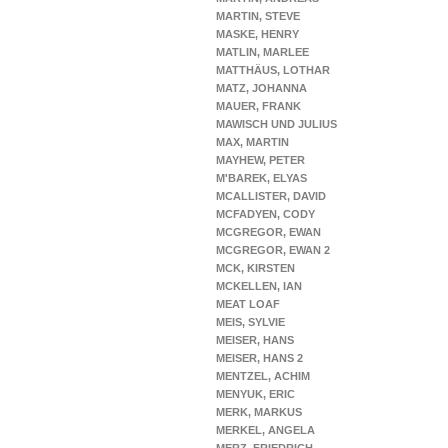
MARTIN, STEVE
MASKE, HENRY
MATLIN, MARLEE
MATTHÄUS, LOTHAR
MATZ, JOHANNA
MAUER, FRANK
MAWISCH UND JULIUS
MAX, MARTIN
MAYHEW, PETER
M'BAREK, ELYAS
MCALLISTER, DAVID
MCFADYEN, CODY
MCGREGOR, EWAN
MCGREGOR, EWAN 2
MCK, KIRSTEN
MCKELLEN, IAN
MEAT LOAF
MEIS, SYLVIE
MEISER, HANS
MEISER, HANS 2
MENTZEL, ACHIM
MENYUK, ERIC
MERK, MARKUS
MERKEL, ANGELA