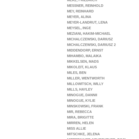
MERZ, FRIEDRICH
MESSNER, REINHOLD
MEY, REINHARD
MEYER, ALINA
MEYER-LANDRUT, LENA
MEYSEL, INGE
MEZIANI, HAKIM-MICHAEL
MICHALCZEWSKI, DARIUSZ
MICHALCZEWSKI, DARIUSZ 2
MIDDENDORP, ERNST
MIHAMBO, MALAIKA
MIKKELSEN, MADS
MIKOLEIT, KLAUS
MILES, BEN
MILLER, WENTWORTH
MILLOWITSCH, WILLY
MILLS, HAYLEY
MINOGUE, DANNII
MINOGUE, KYLIE
MINSKOWSKI, FRANK
MIR, REBECCA
MIRA, BRIGITTE
MIRREN, HELEN
MISS ALLIE
MITSCHKE, JELENA