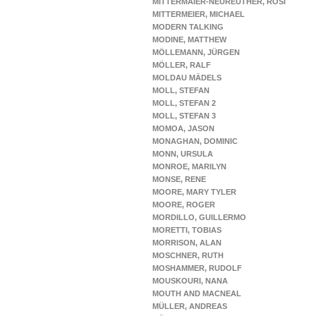
MITTERMAIER-NEUREUTHER, ROSI
MITTERMEIER, MICHAEL
MODERN TALKING
MODINE, MATTHEW
MÖLLEMANN, JÜRGEN
MÖLLER, RALF
MOLDAU MÄDELS
MOLL, STEFAN
MOLL, STEFAN 2
MOLL, STEFAN 3
MOMOA, JASON
MONAGHAN, DOMINIC
MONN, URSULA
MONROE, MARILYN
MONSE, RENE
MOORE, MARY TYLER
MOORE, ROGER
MORDILLO, GUILLERMO
MORETTI, TOBIAS
MORRISON, ALAN
MOSCHNER, RUTH
MOSHAMMER, RUDOLF
MOUSKOURI, NANA
MOUTH AND MACNEAL
MÜLLER, ANDREAS